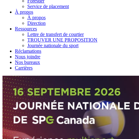
Forestier
Service de placement
À propos
À propos
Direction
Ressources
Lettre de transfert de courtier
TROUVER UNE PROPOSITION
Journée nationale du sport
Réclamations
Nous joindre
Nos bureaux
Carrières